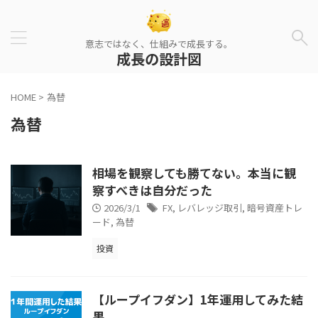
意志ではなく、仕組みで成長する。
成長の設計図
HOME
>
為替
為替
相場を観察しても勝てない。本当に観
察すべきは自分だった
2026/3/1
FX
,
レバレッジ取引
,
暗号資産トレ
ード
,
為替
投資
【ループイフダン】1年運用してみた結
果