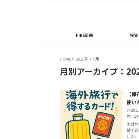
FIRE計画
投資
HOME
>
2025年
>
9月
月別アーカイブ：202
【保
使い
202
物
,
海
海外旅
替手数
した。