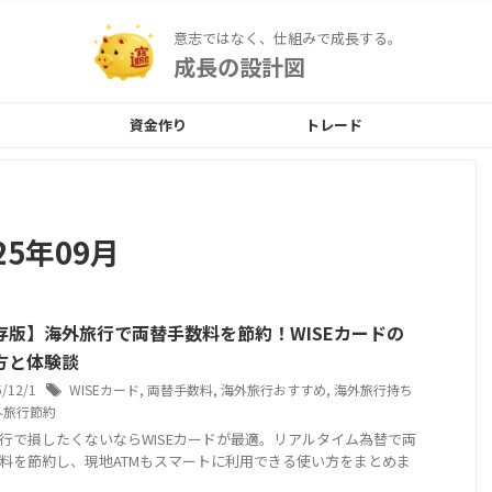
意志ではなく、仕組みで成長する。
成長の設計図
資金作り
トレード
5年09月
存版】海外旅行で両替手数料を節約！WISEカードの
方と体験談
5/12/1
WISEカード
,
両替手数料
,
海外旅行おすすめ
,
海外旅行持ち
外旅行節約
行で損したくないならWISEカードが最適。リアルタイム為替で両
料を節約し、現地ATMもスマートに利用できる使い方をまとめま