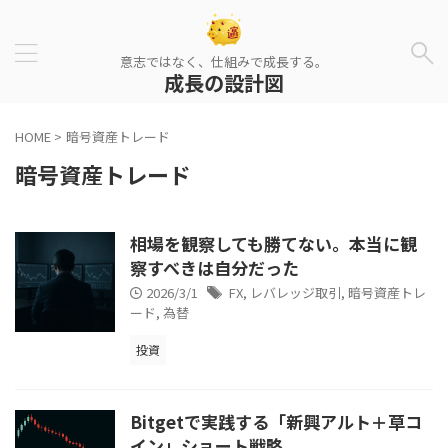
意志ではなく、仕組みで成長する。
成長の設計図
HOME
>
暗号資産トレード
暗号資産トレード
相場を観察しても勝てない。本当に観
察すべきは自分だった
2026/3/1
FX
,
レバレッジ取引
,
暗号資産トレ
ード
,
為替
投資
Bitgetで実践する「新興アルト＋草コ
イン」ショート戦略