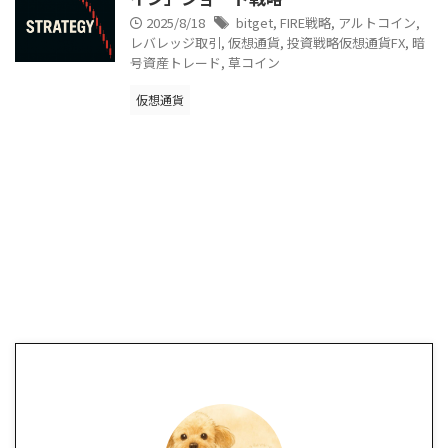
2025/8/18
bitget
,
FIRE戦略
,
アルトコイン
,
レバレッジ取引
,
仮想通貨
,
投資戦略仮想通貨FX
,
暗
号資産トレード
,
草コイン
仮想通貨